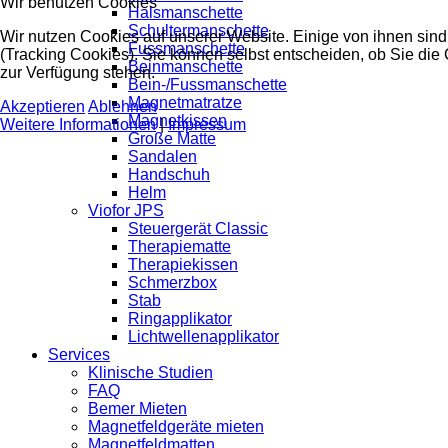
Wir benutzen Cookies
Halsmanschette
Schultermanschette
Wir nutzen Cookies auf unserer Website. Einige von ihnen sind
Fussmanschette
(Tracking Cookies). Sie können selbst entscheiden, ob Sie die
Beinmanschette
zur Verfügung stehen.
Bein-/Fussmanschette
Magnetmatratze
Akzeptieren
Ablehnen
Magnetkissen
Weitere Informationen
|
Impressum
Große Matte
Sandalen
Handschuh
Helm
Viofor JPS
Steuergerät Classic
Therapiematte
Therapiekissen
Schmerzbox
Stab
Ringapplikator
Lichtwellenapplikator
Services
Klinische Studien
FAQ
Bemer Mieten
Magnetfeldgeräte mieten
Magnetfeldmatten