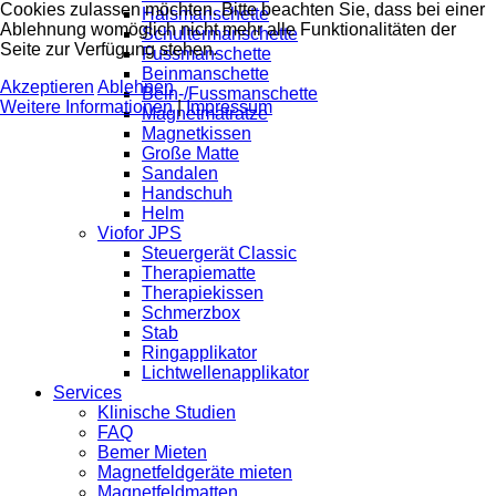
Cookies zulassen möchten. Bitte beachten Sie, dass bei einer
Halsmanschette
Ablehnung womöglich nicht mehr alle Funktionalitäten der
Schultermanschette
Seite zur Verfügung stehen.
Fussmanschette
Beinmanschette
Akzeptieren
Ablehnen
Bein-/Fussmanschette
Weitere Informationen
|
Impressum
Magnetmatratze
Magnetkissen
Große Matte
Sandalen
Handschuh
Helm
Viofor JPS
Steuergerät Classic
Therapiematte
Therapiekissen
Schmerzbox
Stab
Ringapplikator
Lichtwellenapplikator
Services
Klinische Studien
FAQ
Bemer Mieten
Magnetfeldgeräte mieten
Magnetfeldmatten