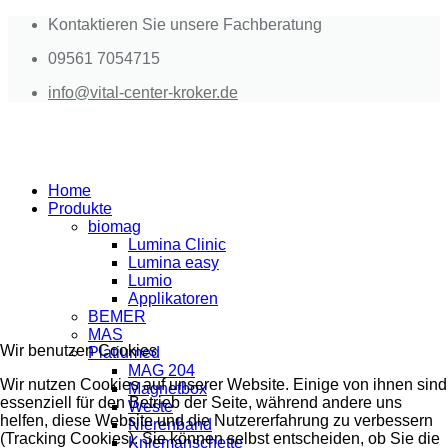
Kontaktieren Sie unsere Fachberatung
09561 7054715
info@vital-center-kroker.de
Home
Produkte
biomag
Lumina Clinic
Lumina easy
Lumio
Applikatoren
BEMER
MAS
Wir benutzen Cookies
Platiumed
MAG 204
Wir nutzen Cookies auf unserer Website. Einige von ihnen sind
Magnetbox
essenziell für den Betrieb der Seite, während andere uns
Weste
helfen, diese Website und die Nutzererfahrung zu verbessern
Nierenband
(Tracking Cookies). Sie können selbst entscheiden, ob Sie die
Kniemanschette